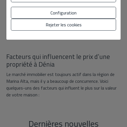
ont payé
. Le marché change, et ce que vous considérez
comme juste peut être supérieur ou inférieur à la valeur
Configuration
réelle.
Rejeter les cookies
Le bon prix dès le départ augmente les chances de
vendre plus tôt et mieux.
Facteurs qui influencent le prix d’une
propriété à Dénia
Le marché immobilier est toujours actif dans la région de
Marina Alta, mais il y a beaucoup de concurrence. Voici
quelques-uns des facteurs qui influent le plus sur la valeur
de votre maison :
Dernières nouvelles