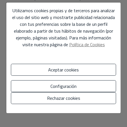
ocurre justo lo contrario, ya que firmas con una agencia,
Utilizamos cookies propias y de terceros para analizar
pero tu vivienda pasa a estar disponible para todas las
el uso del sitio web y mostrarte publicidad relacionada
agencias que forman parte de la red. Eso significa que un
con tus preferencias sobre la base de un perfil
único interlocutor gestiona la venta, pero decenas de
elaborado a partir de tus hábitos de navegación (por
profesionales trabajan coordinados para encontrar al
ejemplo, páginas visitadas). Para más información
comprador ideal.
visite nuestra página de
Política de Cookies
Con este sistema se garantiza un precio único, fotografías
profesionales, un plan de marketing sólido y un seguimiento
personalizado. El propietario gana seguridad, evita el
Aceptar cookies
desgaste de su vivienda en los portales y multiplica la
visibilidad sin perder el control.
Configuración
Dar la exclusiva en MLS Dénia no es limitarse: es organizar
mejor el proceso, conseguir mayor compromiso de los
Rechazar cookies
agentes y aumentar las posibilidades de vender rápido y
mejor precio.